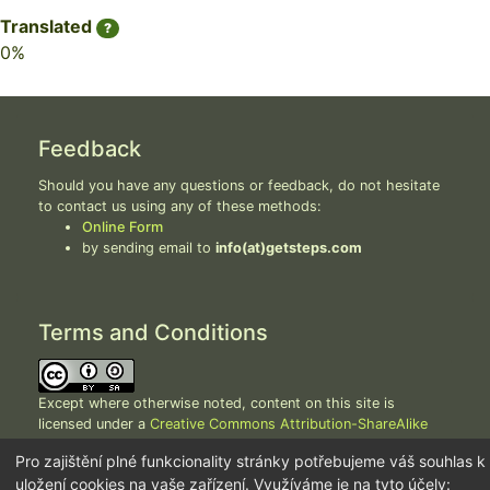
Translated
?
0%
Feedback
Should you have any questions or feedback, do not hesitate
to contact us using any of these methods:
Online Form
by sending email to
info(at)getsteps.com
Terms and Conditions
Except where otherwise noted, content on this site is
licensed under a
Creative Commons Attribution-ShareAlike
4.0 International License
.
Pro zajištění plné funkcionality stránky potřebujeme váš souhlas k
Terms Of Use
Privacy Policy
Manage Consent
uložení cookies na vaše zařízení. Využíváme je na tyto účely: