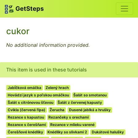
GetSteps
cukor
No additional information provided.
This item is used in these tutorials
Jabĺčková omáčka
Zelený hrach
Hovädzí jazyk s poľskou omáčkou
Šalát so smotanou
Šalát s citrónovou šťavou
Šalát z červenej kapusty
Cvikla (červená řípa)
Žerucha
Dusené jablká a hrušky
Rezance s kapustou
Rezančeky s orechami
Rezance s čerešňami
Rezance v mlieku varené
Čerešňové knédliky
Knédliky so slivkami 2
Dukátové halušky