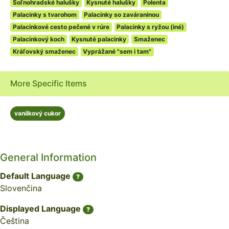
Soľnohradské halušky
Kysnuté halušky
Polenta
Palacinky s tvarohom
Palacinky so zaváraninou
Palacinkové cesto pečené v rúre
Palacinky s ryžou (iné)
Palacinkový koch
Kysnuté palacinky
Smaženec
Kráľovský smaženec
Vyprážané "sem i tam"
More Specific Items
vanilkový cukor
General Information
Default Language
?
Slovenčina
Displayed Language
?
Čeština