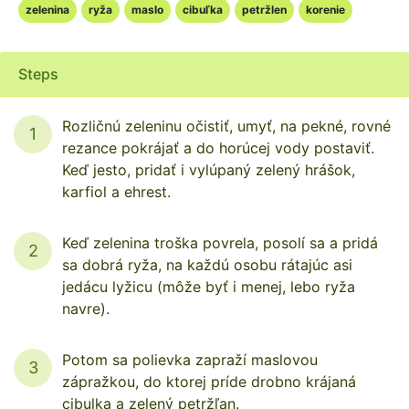
zelenina
ryža
maslo
cibuľka
petržlen
korenie
Steps
Rozličnú zeleninu očistiť, umyť, na pekné, rovné
1
rezance pokrájať a do horúcej vody postaviť.
Keď jesto, pridať i vylúpaný zelený hrášok,
karfiol a ehrest.
Keď zelenina troška povrela, posolí sa a pridá
2
sa dobrá ryža, na každú osobu rátajúc asi
jedácu lyžicu (môže byť i menej, lebo ryža
navre).
Potom sa polievka zapraží maslovou
3
zápražkou, do ktorej príde drobno krájaná
cibulka a zelený petržľan.