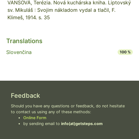
VANSOVÁ, Terézia. Nová kuchárska kniha. Liptovský
sv. Mikuláš : Svojim nákladom vydal a tlačil, F.
Klimeš, 1914. s. 35
Translations
Slovenčina
100 %
Feedback
Should you have any questions or feedback, do not hesitate
to contact us using any of these methods:
Online Form
by sending email to
info(at)getsteps.com