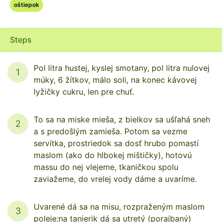
oštiepok
Steps
Pol litra hustej, kyslej smotany, pol litra nulovej
1
múky, 6 žítkov, málo soli, na konec kávovej
lyžičky cukru, len pre chuť.
To sa na miske mieša, z bielkov sa ušľahá sneh
2
a s predošlým zamieša. Potom sa vezme
servítka, prostriedok sa dosť hrubo pomastí
maslom (ako do hlbokej mištičky), hotovú
massu do nej vlejeme, tkaničkou spolu
zaviažeme, do vrelej vody dáme a uvaríme.
Uvarené dá sa na misu, rozpraženým maslom
3
poleje;na tanierik dá sa utretý (porajbaný)