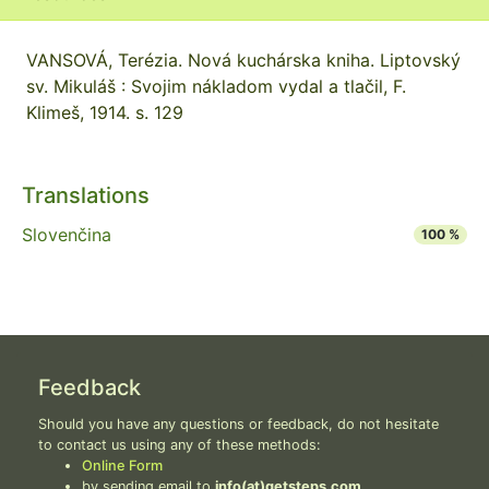
VANSOVÁ, Terézia. Nová kuchárska kniha. Liptovský
sv. Mikuláš : Svojim nákladom vydal a tlačil, F.
Klimeš, 1914. s. 129
Translations
Slovenčina
100 %
Feedback
Should you have any questions or feedback, do not hesitate
to contact us using any of these methods:
Online Form
by sending email to
info(at)getsteps.com