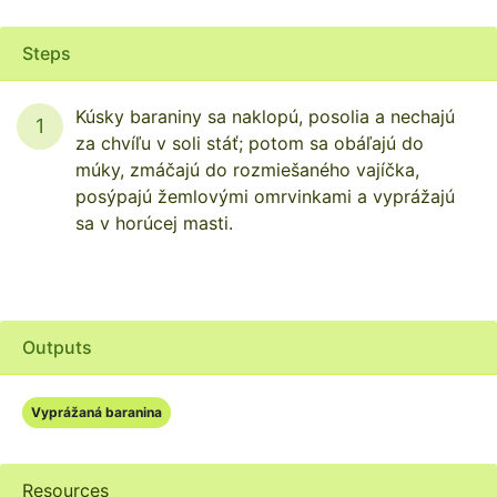
Steps
Kúsky baraniny sa naklopú, posolia a nechajú
1
za chvíľu v soli stáť; potom sa obáľajú do
múky, zmáčajú do rozmiešaného vajíčka,
posýpajú žemlovými omrvinkami a vyprážajú
sa v horúcej masti.
Outputs
Vyprážaná baranina
Resources