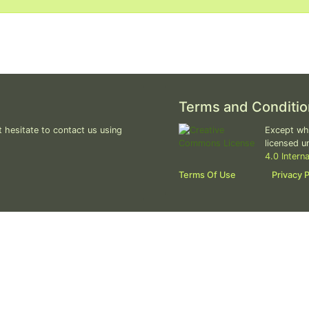
Terms and Conditio
 hesitate to contact us using
Except whe
licensed u
4.0 Intern
Terms Of Use
Privacy P