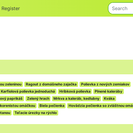
Register
nou zeleninou
Ragout z domášneho zajačka
Polievka z nových zemiakov
Karfiolová polievka jednoduchá
Hríbková polievka
Plnené kaleráby
ový paprikáš
Zelený hrach
Mrkva a kaleráb, kedlubny
Kváka
 korenistou omáčkou
Biela pečienka
Hovädzia pečienka so zvláštnou om
otanou
Teľacie úrezky na rýchlo