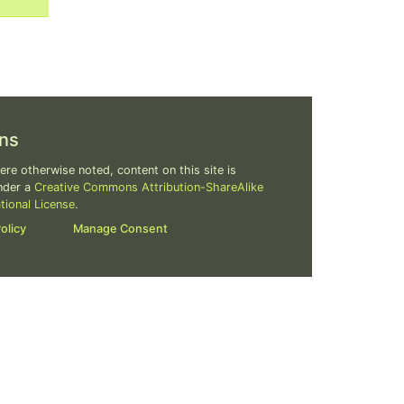
ns
re otherwise noted, content on this site is
nder a
Creative Commons Attribution-ShareAlike
ational License
.
olicy
Manage Consent