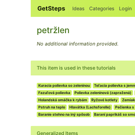
GetSteps
Ideas
Categories
Login
petržlen
No additional information provided.
This item is used in these tutorials
Kuracia polievka so zeleninou
Teľacia polievka s jem
Fazuľová polievka
Polievka zeleninová (zapražená)
Holandská omáčka k rybám
Ryžové kotlety
Zemiak
Pstruh na teplo
Hlavátka (Lachsforelle)
Pečienka s
Baranie stehno na iný spôsob
Baraní paprikáš so sm
Generalized Items