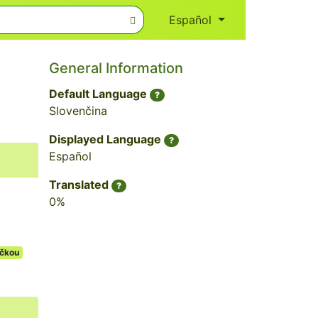
Español
General Information
Default Language
?
Slovenčina
Displayed Language
?
Español
Translated
?
0%
áčkou