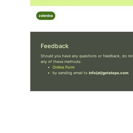
zelenina
Feedback
Should you have any questions or feedback, do not
any of these methods:
Online Form
by sending email to
info(at)getsteps.com