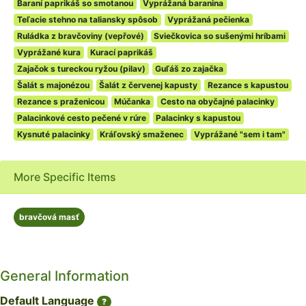
Baraní paprikáš so smotanou
Vyprážaná baranina
Teľacie stehno na taliansky spôsob
Vyprážaná pečienka
Ruládka z bravčoviny (vepřové)
Sviečkovica so sušenými hríbami
Vyprážané kura
Kurací paprikáš
Zajačok s tureckou ryžou (pilav)
Guľáš zo zajačka
Šalát s majonézou
Šalát z červenej kapusty
Rezance s kapustou
Rezance s praženicou
Múčanka
Cesto na obyčajné palacinky
Palacinkové cesto pečené v rúre
Palacinky s kapustou
Kysnuté palacinky
Kráľovský smaženec
Vyprážané "sem i tam"
More Specific Items
bravčová masť
General Information
Default Language
?