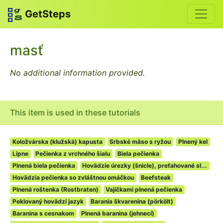
GetSteps
masť
No additional information provided.
This item is used in these tutorials
Koložvárska (klužská) kapusta
Srbské mäso s ryžou
Plnený kel
Lipne
Pečienka z vrchného šialu
Biela pečienka
Plnená biela pečienka
Hovädzie úrezky (šnicle), preťahované sl...
Hovädzia pečienka so zvláštnou omáčkou
Beefsteak
Plnená roštenka (Rostbraten)
Vajíčkami plnená pečienka
Peklovaný hovädzí jazyk
Barania škvarenina (pörkölt)
Baranina s cesnakom
Plnená baranina (jehnecí)