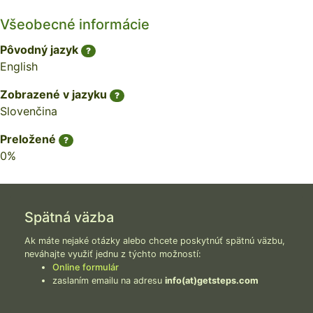
Všeobecné informácie
Pôvodný jazyk
?
English
Zobrazené v jazyku
?
Slovenčina
Preložené
?
0%
Spätná väzba
Ak máte nejaké otázky alebo chcete poskytnúť spätnú väzbu,
neváhajte využiť jednu z týchto možností:
Online formulár
zaslaním emailu na adresu
info(at)getsteps.com