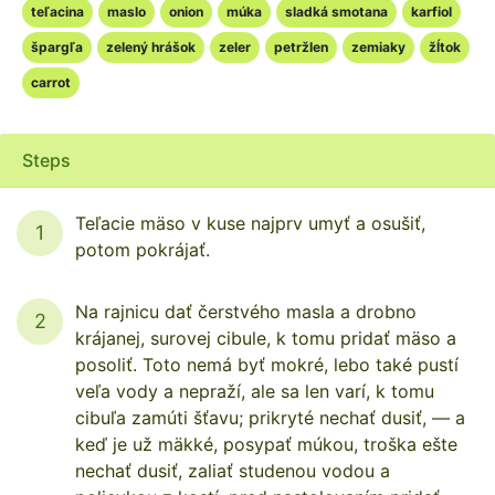
teľacina
maslo
onion
múka
sladká smotana
karfiol
špargľa
zelený hrášok
zeler
petržlen
zemiaky
žĺtok
carrot
Steps
Teľacie mäso v kuse najprv umyť a osušiť,
1
potom pokrájať.
Na rajnicu dať čerstvého masla a drobno
2
krájanej, surovej cibule, k tomu pridať mäso a
posoliť. Toto nemá byť mokré, lebo také pustí
veľa vody a nepraží, ale sa len varí, k tomu
cibuľa zamúti šťavu; prikryté nechať dusiť, — a
keď je už mäkké, posypať múkou, troška ešte
nechať dusiť, zaliať studenou vodou a