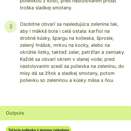
polievkou z kostí, pred nastolovaním pridať
troška sladkej smotany.
Osobitne obvarí sa nasledujúca zelenina tak,
3
aby i mäkká bola i celá ostala: karfiol na
drobné kúsky, špargu na kolieska, šprosle,
zelený hrášok, mrkvu na kocky, alebo na
okrúhle lístky, taktiež zeler, petržľan a zemiaky.
Každé sa obvarí okrem v slanej vode; pred
nastolovaním scedí sa polievka na zeleninu, do
misy dá sa žítok a sladkej smotany, potom
polievku so zeleninou a kúsky mäsa s ňou.
Outputs
Teľacia polievka s jemnou zeleninou