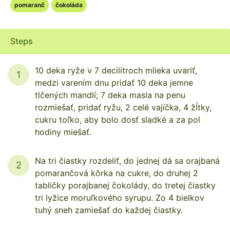
pomaranč
čokoláda
Steps
10 deka ryže v 7 decilitroch mlieka uvariť,
1
medzi varením dnu pridať 10 deka jemne
tlčených mandlí; 7 deka masla na penu
rozmiešať, pridať ryžu, 2 celé vajíčka, 4 žĺtky,
cukru toľko, aby bolo dosť sladké a za pol
hodiny miešať.
Na tri čiastky rozdeliť, do jednej dá sa orajbaná
2
pomarančová kôrka na cukre, do druhej 2
tabličky porajbanej čokolády, do tretej čiastky
tri lyžice moruľkového syrupu. Zo 4 bielkov
tuhý sneh zamiešať do každej čiastky.